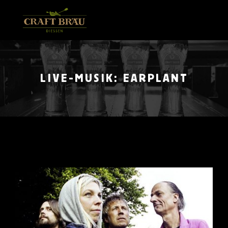
Zum
Inhalt
springen
LIVE-MUSIK: EARPLANT
Zeige
grösseres
Bild